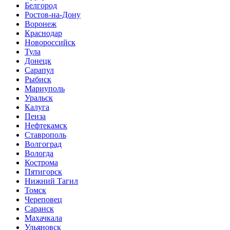
Белгород
Ростов-на-Дону
Воронеж
Краснодар
Новороссийск
Тула
Донецк
Сарапул
Рыбиск
Мариуполь
Уральск
Калуга
Пенза
Нефтекамск
Ставрополь
Волгоград
Вологда
Кострома
Пятигорск
Нижний Тагил
Томск
Череповец
Саранск
Махачкала
Ульяновск