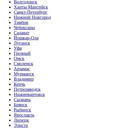
Волгодонск
Ханты Мансийск
Санкт-Петербург
Нижний Новгород
Тамбов
Чебоксары
Салават
Йошкар-Ола
Луганск
Уфа
Грозный
Омск
Смоленск
Арзамас
Мурманск
Владимир
Керчь
Петрозаводск
Нижневартовск
Сызрань
Брянск
Рыбинск
Ярославль
Липецк
Элиста